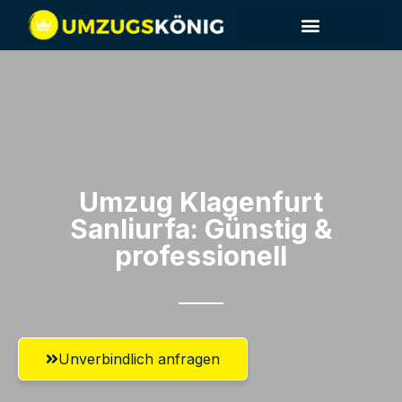
Umzug Klagenfurt​
Sanliurfa: Günstig &
professionell​
Unverbindlich anfragen