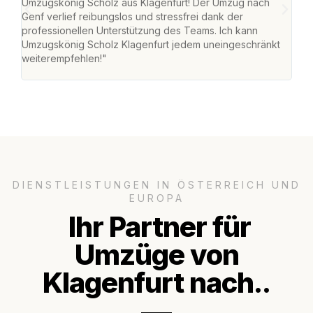
Umzugskönig Scholz aus Klagenfurt! Der Umzug nach
war
Genf verlief reibungslos und stressfrei dank der
Das 
professionellen Unterstützung des Teams. Ich kann
habe
Umzugskönig Scholz Klagenfurt jedem uneingeschränkt
an m
weiterempfehlen!"
groß
DIENSTLEISTUNGEN IN ÖSTERREICH UND
EUROPA
Ihr Partner für
Umzüge von
Klagenfurt nach..