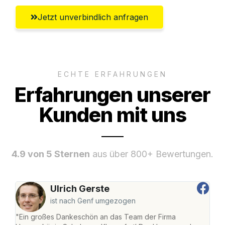
Jetzt unverbindlich anfragen
ECHTE ERFAHRUNGEN
Erfahrungen unserer
Kunden mit uns
4.9 von 5 Sternen
aus über 800+ Bewertungen.
Ulrich Gerste
ist nach Genf umgezogen
"Ein großes Dankeschön an das Team der Firma
"Die