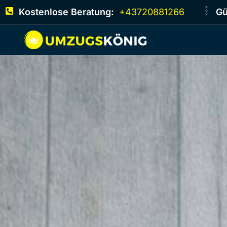
Kostenlose Beratung:
+43720881266
Gü