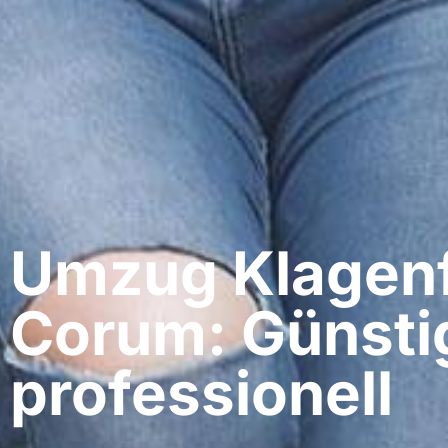
Umzug Klagenf
Corum: Günsti
professionell​