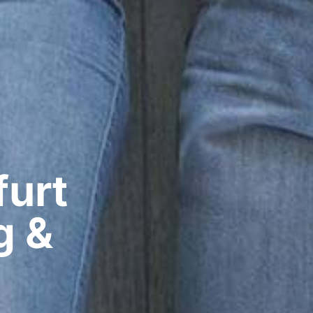
urt​
g &