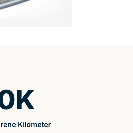
0
K
rene Kilometer