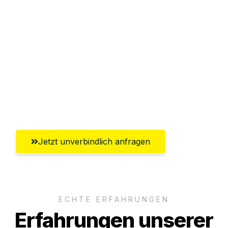
Sparen Sie bis zu 100€ bei Anfrage
Abwicklung innerhalb von 24 Stunden
Versichert bis zu 7.500€
Ggf. komplette Zollabwicklung inklusive
Umfassender Kundensupport aus
Klagenfurt
Jetzt unverbindlich anfragen
ECHTE ERFAHRUNGEN
Erfahrungen unserer