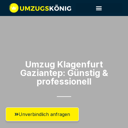
Umzug Klagenfurt​
Gaziantep: Günstig &
professionell​
Unverbindlich anfragen