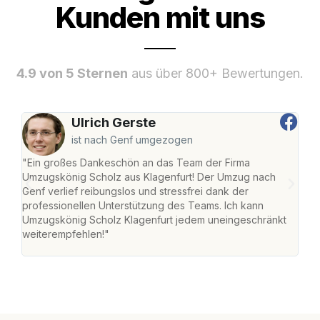
Kunden mit uns
4.9 von 5 Sternen
aus über 800+ Bewertungen.
Ulrich Gerste
ist nach Genf umgezogen
"Ein großes Dankeschön an das Team der Firma
"Die
Umzugskönig Scholz aus Klagenfurt! Der Umzug nach
war
Genf verlief reibungslos und stressfrei dank der
Das 
professionellen Unterstützung des Teams. Ich kann
habe
Umzugskönig Scholz Klagenfurt jedem uneingeschränkt
an m
weiterempfehlen!"
groß