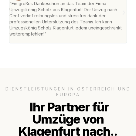
"Ein großes Dankeschön an das Team der Firma
"Die
Umzugskönig Scholz aus Klagenfurt! Der Umzug nach
war
Genf verlief reibungslos und stressfrei dank der
Das 
professionellen Unterstützung des Teams. Ich kann
habe
Umzugskönig Scholz Klagenfurt jedem uneingeschränkt
an m
weiterempfehlen!"
groß
DIENSTLEISTUNGEN IN ÖSTERREICH UND
EUROPA
Ihr Partner für
Umzüge von
Klagenfurt nach..