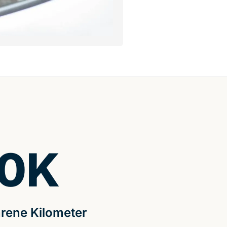
0
K
rene Kilometer