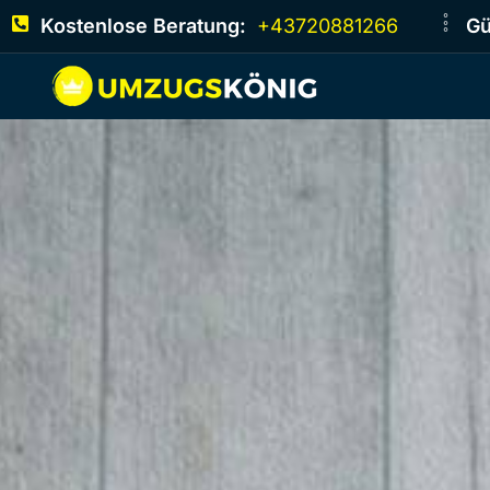
Kostenlose Beratung:
+43720881266
Gü