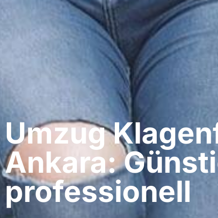
Umzug Klagenf
Ankara: Günsti
professionell​