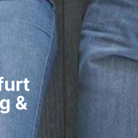
urt​
g &