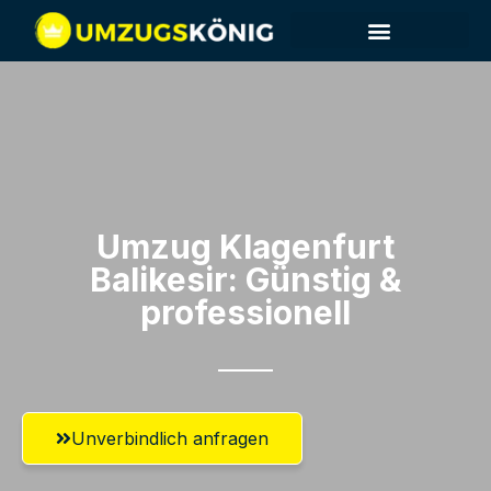
Umzug Klagenfurt​
Balikesir: Günstig &
professionell​
Unverbindlich anfragen