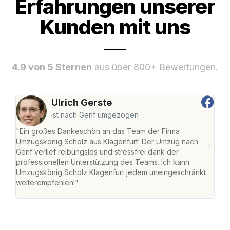
Erfahrungen unserer
Kunden mit uns
4.9 von 5 Sternen
aus über 800+ Bewertungen.
Ulrich Gerste
ist nach Genf umgezogen
"Ein großes Dankeschön an das Team der Firma
"Die
Umzugskönig Scholz aus Klagenfurt! Der Umzug nach
war
Genf verlief reibungslos und stressfrei dank der
Das 
professionellen Unterstützung des Teams. Ich kann
habe
Umzugskönig Scholz Klagenfurt jedem uneingeschränkt
an m
weiterempfehlen!"
groß