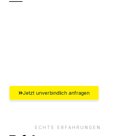
Sparen Sie bis zu 100€ bei Anfrage
Abwicklung innerhalb von 24 Stunden
Versichert bis zu 7.500€
Ggf. komplette Zollabwicklung inklusive
Umfassender Kundensupport aus
Klagenfurt
Jetzt unverbindlich anfragen
ECHTE ERFAHRUNGEN