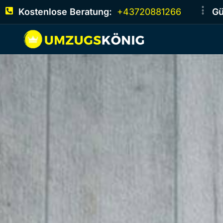
Kostenlose Beratung:
+43720881266
Gü