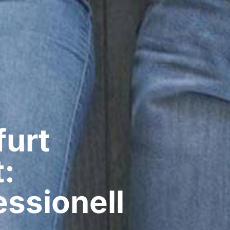
urt​
:
ssionell​