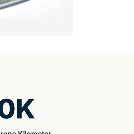
0
K
rene Kilometer