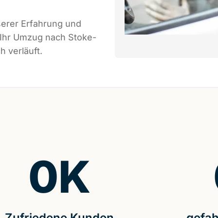
serer Erfahrung und
 Ihr Umzug nach Stoke-
h verläuft.
0
K
Zufriedene Kunden
gefah