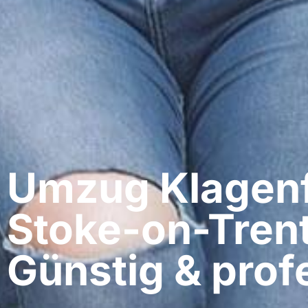
Umzug Klagenf
Stoke-on-Trent
Günstig & profe