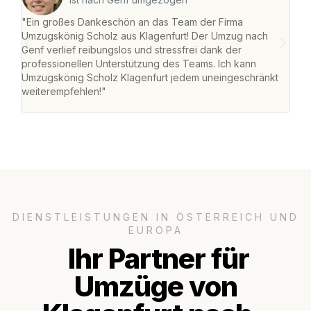
"Ein großes Dankeschön an das Team der Firma
"Die
Umzugskönig Scholz aus Klagenfurt! Der Umzug nach
war
Genf verlief reibungslos und stressfrei dank der
Das 
professionellen Unterstützung des Teams. Ich kann
habe
Umzugskönig Scholz Klagenfurt jedem uneingeschränkt
an m
weiterempfehlen!"
groß
DIENSTLEISTUNGEN IN ÖSTERREICH UND
EUROPA
Ihr Partner für
Umzüge von