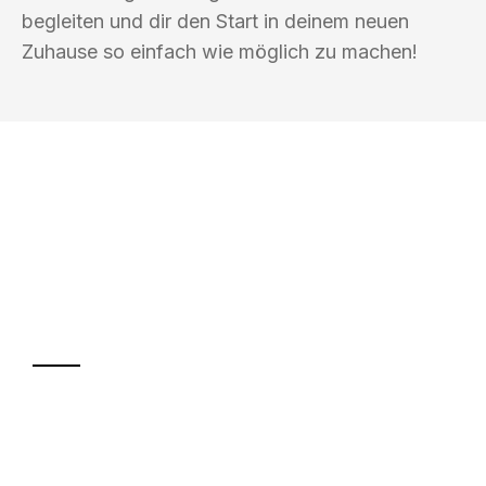
begleiten und dir den Start in deinem neuen
Zuhause so einfach wie möglich zu machen!
UMZUGSKÖNIG SCHOLZ KLAGENFURT
Ihr Umzug oder
Transport
Sparen Sie bis zu 100€ bei Anfrage
Abwicklung innerhalb von 24 Stunden