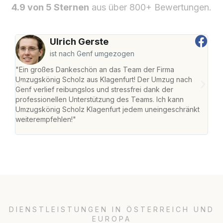
4.9 von 5 Sternen
aus über 800+ Bewertungen.
Ulrich Gerste
ist nach Genf umgezogen
"Ein großes Dankeschön an das Team der Firma
"Die
Umzugskönig Scholz aus Klagenfurt! Der Umzug nach
war
Genf verlief reibungslos und stressfrei dank der
Das 
professionellen Unterstützung des Teams. Ich kann
habe
Umzugskönig Scholz Klagenfurt jedem uneingeschränkt
an m
weiterempfehlen!"
groß
DIENSTLEISTUNGEN IN ÖSTERREICH UND
EUROPA