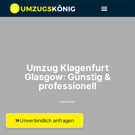
Umzug Klagenfurt​
Glasgow: Günstig &
professionell​
Unverbindlich anfragen