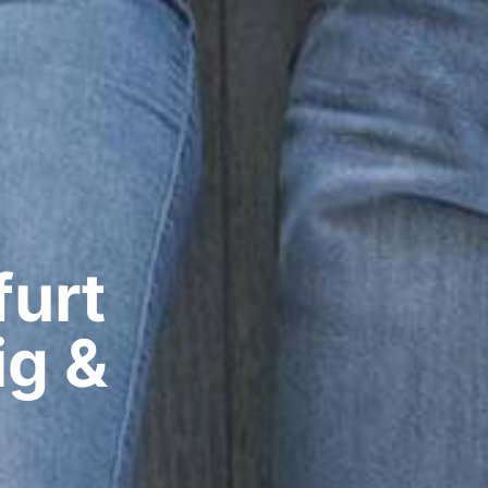
urt​
ig &