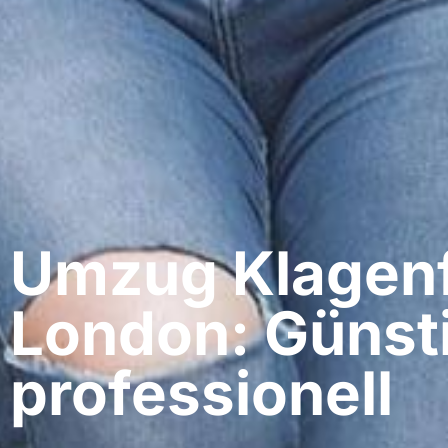
Umzug Klagenf
London: Günst
professionell​