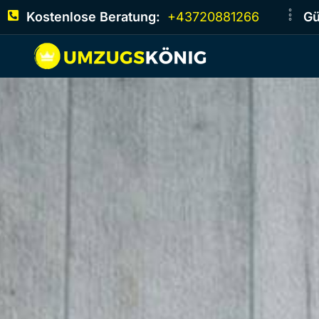
Kostenlose Beratung:
+43720881266
Gü