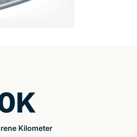
0
K
rene Kilometer