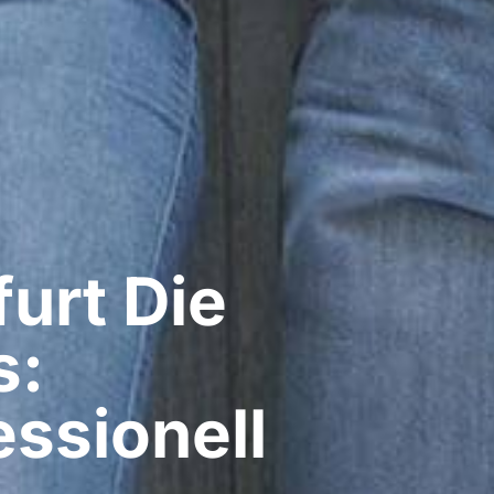
rt​ Die
s:
ssionell​