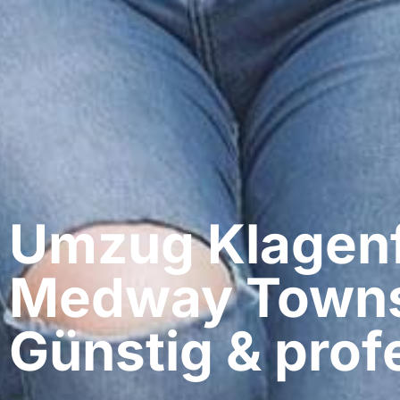
Umzug Klagenfu
Medway Town
Günstig & profe