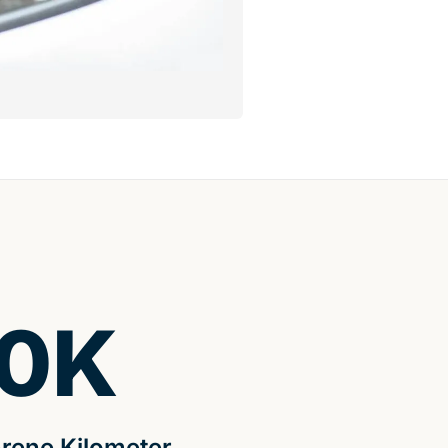
0
K
rene Kilometer