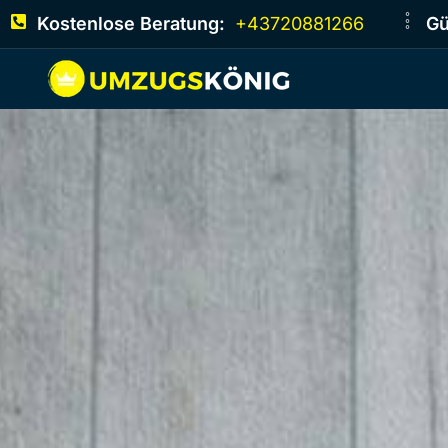
Kostenlose Beratung:
+43720881266
Gü