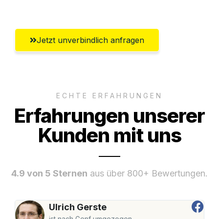
Klagenfurt
Jetzt unverbindlich anfragen
ECHTE ERFAHRUNGEN
Erfahrungen unserer
Kunden mit uns
4.9 von 5 Sternen
aus über 800+ Bewertungen.
Ulrich Gerste
ist nach Genf umgezogen