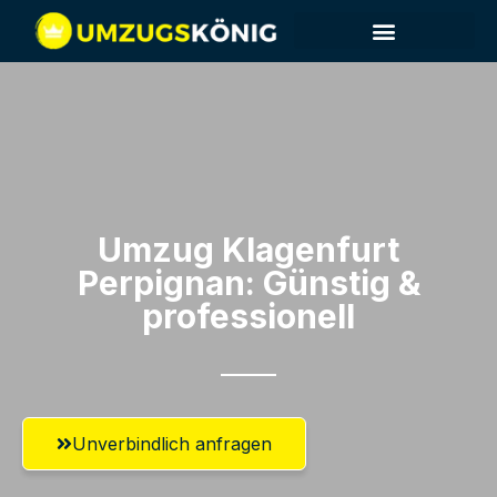
Umzug Klagenfurt​
Perpignan: Günstig &
professionell​
Unverbindlich anfragen