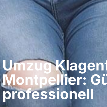
Umzug Klagenf
Montpellier: G
professionell​