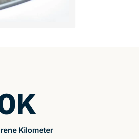
0
K
rene Kilometer