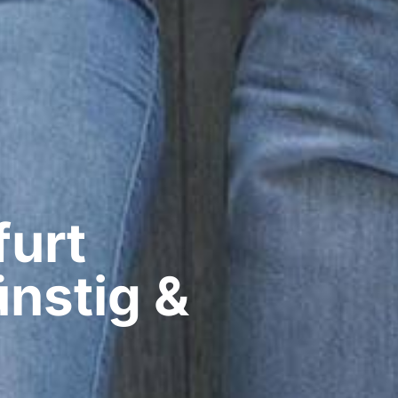
urt​
ünstig &