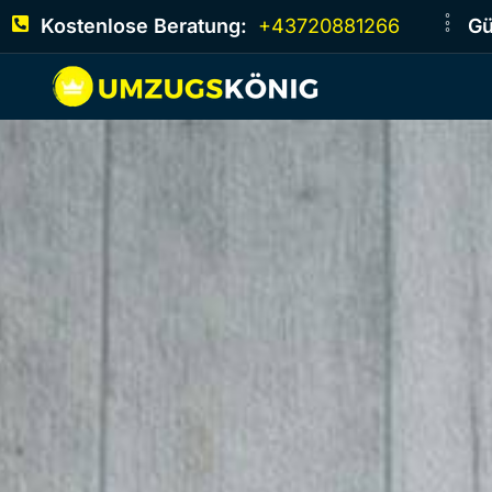
Kostenlose Beratung:
+43720881266
Gü