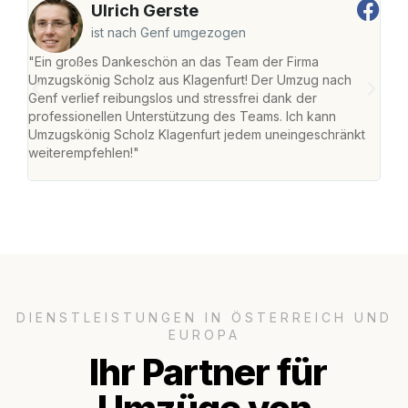
Ulrich Gerste
ist nach Genf umgezogen
"Ein großes Dankeschön an das Team der Firma
"Die
Umzugskönig Scholz aus Klagenfurt! Der Umzug nach
war
Genf verlief reibungslos und stressfrei dank der
Das 
professionellen Unterstützung des Teams. Ich kann
habe
Umzugskönig Scholz Klagenfurt jedem uneingeschränkt
an m
weiterempfehlen!"
groß
DIENSTLEISTUNGEN IN ÖSTERREICH UND
EUROPA
Ihr Partner für