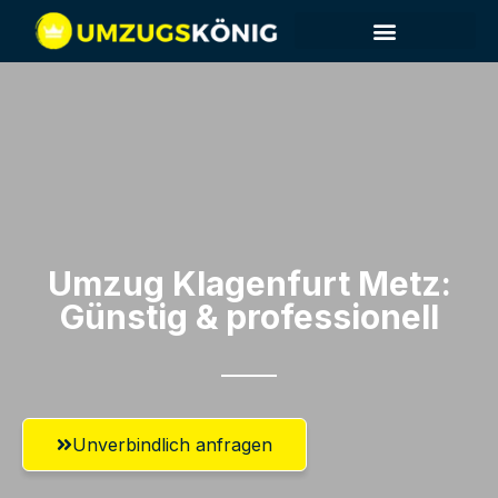
Umzug Klagenfurt​ Metz:
Günstig & professionell​
Unverbindlich anfragen