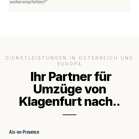
weiterempfehlen!"
groß
DIENSTLEISTUNGEN IN ÖSTERREICH UND
EUROPA
Ihr Partner für
Umzüge von
Klagenfurt nach..
Aix-en-Provence