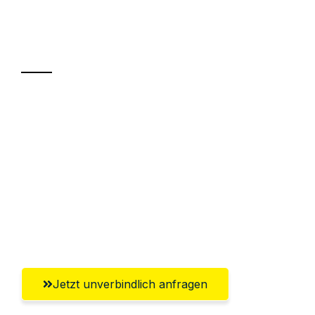
Ihr Umzug oder
Transport
Sparen Sie bis zu 100€ bei Anfrage
Abwicklung innerhalb von 24 Stunden
Versichert bis zu 7.500€
Ggf. komplette Zollabwicklung inklusive
Umfassender Kundensupport aus
Klagenfurt
Jetzt unverbindlich anfragen