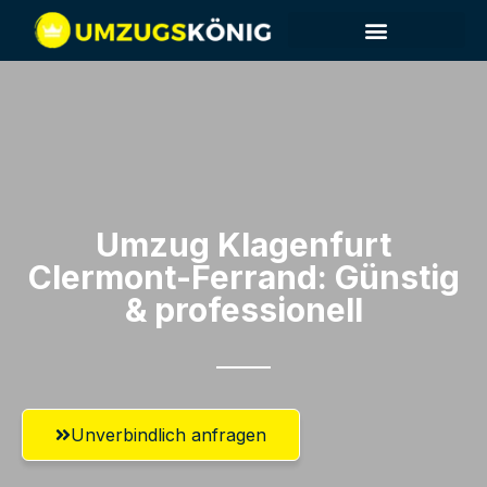
Umzug Klagenfurt​
Clermont-Ferrand: Günstig
& professionell​
Unverbindlich anfragen