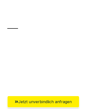
Ihr Umzug oder
Transport
Sparen Sie bis zu 100€ bei Anfrage
Abwicklung innerhalb von 24 Stunden
Versichert bis zu 7.500€
Ggf. komplette Zollabwicklung inklusive
Umfassender Kundensupport aus
Klagenfurt
Jetzt unverbindlich anfragen