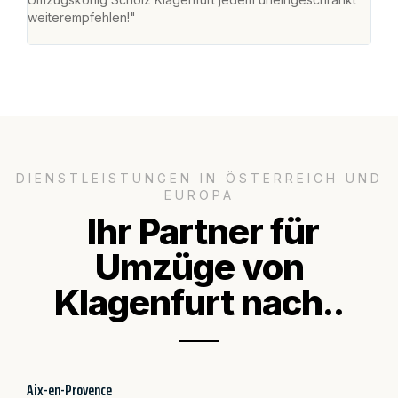
weiterempfehlen!"
groß
DIENSTLEISTUNGEN IN ÖSTERREICH UND
EUROPA
Ihr Partner für
Umzüge von
Klagenfurt nach..
Aix-en-Provence