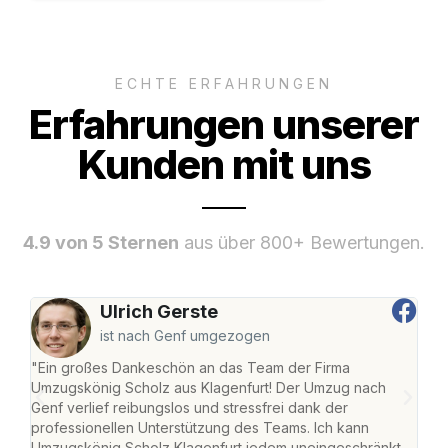
ECHTE ERFAHRUNGEN
Erfahrungen unserer
Kunden mit uns
4.9 von 5 Sternen
aus über 800+ Bewertungen.
Ulrich Gerste
ist nach Genf umgezogen
"Ein großes Dankeschön an das Team der Firma
"Die
Umzugskönig Scholz aus Klagenfurt! Der Umzug nach
war
Genf verlief reibungslos und stressfrei dank der
Das 
professionellen Unterstützung des Teams. Ich kann
habe
Umzugskönig Scholz Klagenfurt jedem uneingeschränkt
an m