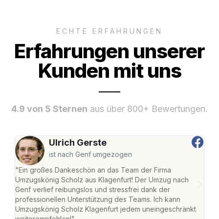
ECHTE ERFAHRUNGEN
Erfahrungen unserer
Kunden mit uns
4.9 von 5 Sternen
aus über 800+ Bewertungen.
Ulrich Gerste
ist nach Genf umgezogen
"Ein großes Dankeschön an das Team der Firma
"Die
Umzugskönig Scholz aus Klagenfurt! Der Umzug nach
war
Genf verlief reibungslos und stressfrei dank der
Das 
professionellen Unterstützung des Teams. Ich kann
habe
Umzugskönig Scholz Klagenfurt jedem uneingeschränkt
an m
weiterempfehlen!"
groß