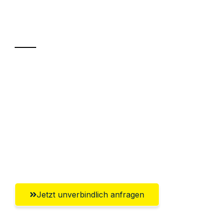
Ihr Umzug oder
Transport
Sparen Sie bis zu 100€ bei Anfrage
Abwicklung innerhalb von 24 Stunden
Versichert bis zu 7.500€
Ggf. komplette Zollabwicklung inklusive
Umfassender Kundensupport aus
Klagenfurt
Jetzt unverbindlich anfragen