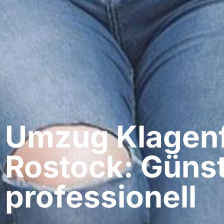
Umzug Klagenf
Rostock: Günst
professionell​