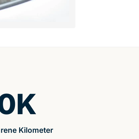
0
K
rene Kilometer