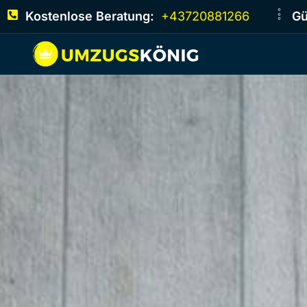
Kostenlose Beratung:
+43720881266
Gü