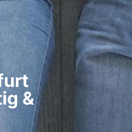
urt​
ig &