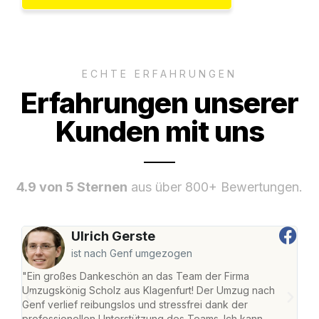
ECHTE ERFAHRUNGEN
Erfahrungen unserer
Kunden mit uns
4.9 von 5 Sternen
aus über 800+ Bewertungen.
Ulrich Gerste
ist nach Genf umgezogen
"Ein großes Dankeschön an das Team der Firma
"Die
Umzugskönig Scholz aus Klagenfurt! Der Umzug nach
war
Genf verlief reibungslos und stressfrei dank der
Das 
professionellen Unterstützung des Teams. Ich kann
habe