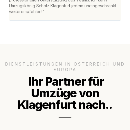
Umzugskönig Scholz Klagenfurt jedem uneingeschränkt
an m
weiterempfehlen!"
groß
DIENSTLEISTUNGEN IN ÖSTERREICH UND
EUROPA
Ihr Partner für
Umzüge von
Klagenfurt nach..