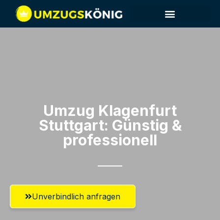
Umzug Klagenfurt​
Stuttgart: Günstig &
professionell​
Unverbindlich anfragen