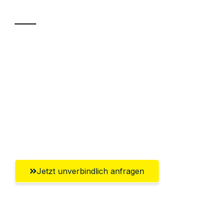
Transport
Sparen Sie bis zu 100€ bei Anfrage
Abwicklung innerhalb von 24 Stunden
Versichert bis zu 7.500€
Ggf. komplette Zollabwicklung inklusive
Umfassender Kundensupport aus
Klagenfurt
Jetzt unverbindlich anfragen