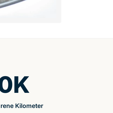
0
K
rene Kilometer