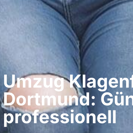
Umzug Klagenf
Dortmund: Gün
professionell​