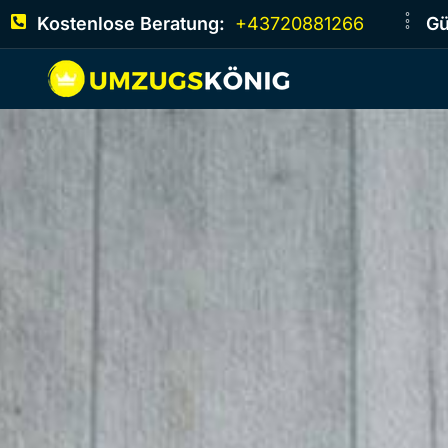
Kostenlose Beratung:
+43720881266
Gü