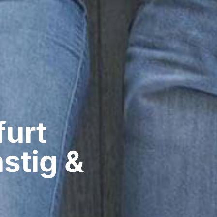
urt​
stig &