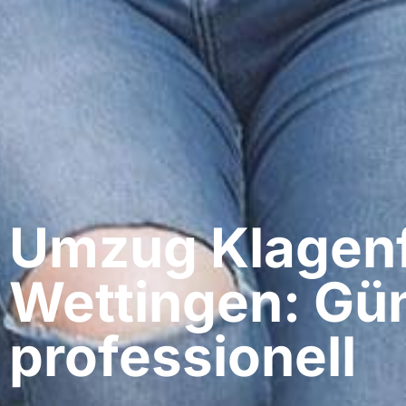
Umzug Klagenf
Wettingen: Gün
professionell​