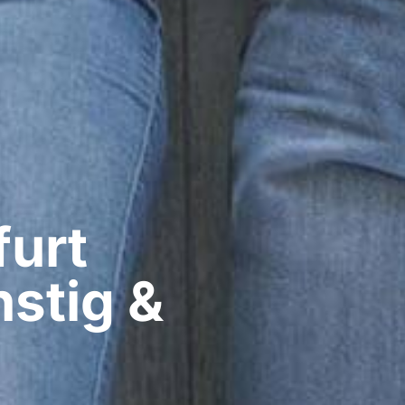
urt​
stig &