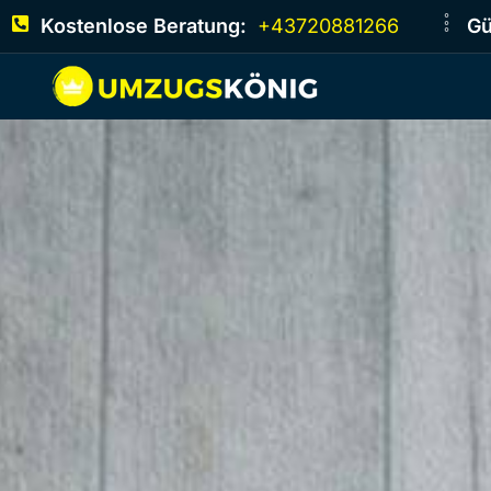
Kostenlose Beratung:
+43720881266
Gü