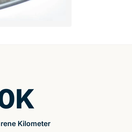
0
K
rene Kilometer