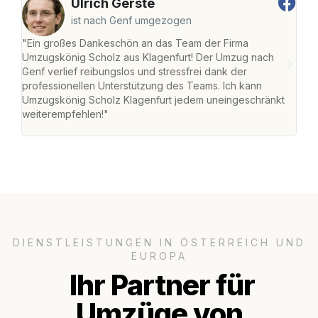
Ulrich Gerste
ist nach Genf umgezogen
"Ein großes Dankeschön an das Team der Firma
"Die
Umzugskönig Scholz aus Klagenfurt! Der Umzug nach
war
Genf verlief reibungslos und stressfrei dank der
Das 
professionellen Unterstützung des Teams. Ich kann
habe
Umzugskönig Scholz Klagenfurt jedem uneingeschränkt
an m
weiterempfehlen!"
groß
DIENSTLEISTUNGEN IN ÖSTERREICH UND
EUROPA
Ihr Partner für
Umzüge von