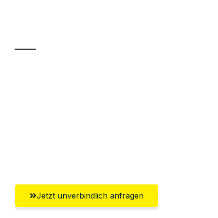
Ihr Umzug oder
Transport
Sparen Sie bis zu 100€ bei Anfrage
Abwicklung innerhalb von 24 Stunden
Versichert bis zu 7.500€
Ggf. komplette Zollabwicklung inklusive
Umfassender Kundensupport aus
Klagenfurt
Jetzt unverbindlich anfragen