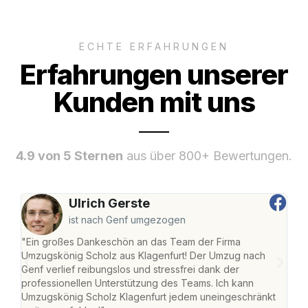
ECHTE ERFAHRUNGEN
Erfahrungen unserer
Kunden mit uns
4.9 von 5 Sternen
aus über 800+ Bewertungen.
Ulrich Gerste
ist nach Genf umgezogen
"Ein großes Dankeschön an das Team der Firma
"Die
Umzugskönig Scholz aus Klagenfurt! Der Umzug nach
war
Genf verlief reibungslos und stressfrei dank der
Das 
professionellen Unterstützung des Teams. Ich kann
habe
Umzugskönig Scholz Klagenfurt jedem uneingeschränkt
an m