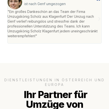
ist nach Genf umgezogen
"Ein großes Dankeschön an das Team der Firma
"Die
Umzugskönig Scholz aus Klagenfurt! Der Umzug nach
war
Genf verlief reibungslos und stressfrei dank der
Das 
professionellen Unterstützung des Teams. Ich kann
habe
Umzugskönig Scholz Klagenfurt jedem uneingeschränkt
an m
weiterempfehlen!"
groß
DIENSTLEISTUNGEN IN ÖSTERREICH UND
EUROPA
Ihr Partner für
Umzüge von