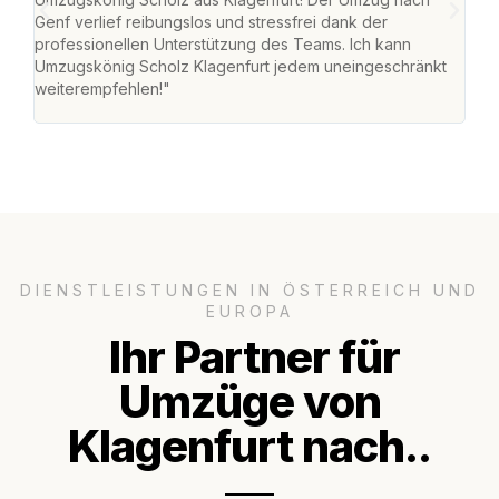
Genf verlief reibungslos und stressfrei dank der
Das 
professionellen Unterstützung des Teams. Ich kann
habe
Umzugskönig Scholz Klagenfurt jedem uneingeschränkt
an m
weiterempfehlen!"
groß
DIENSTLEISTUNGEN IN ÖSTERREICH UND
EUROPA
Ihr Partner für
Umzüge von
Klagenfurt nach..