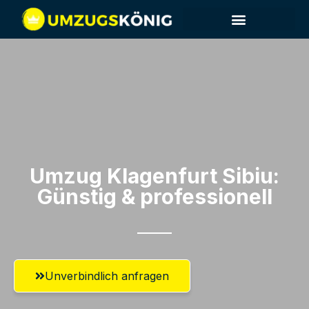
Umzug Klagenfurt​ Sibiu:
Günstig & professionell​
Unverbindlich anfragen