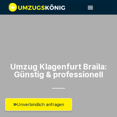
Umzug Klagenfurt​ Braila:
Günstig & professionell​
Unverbindlich anfragen