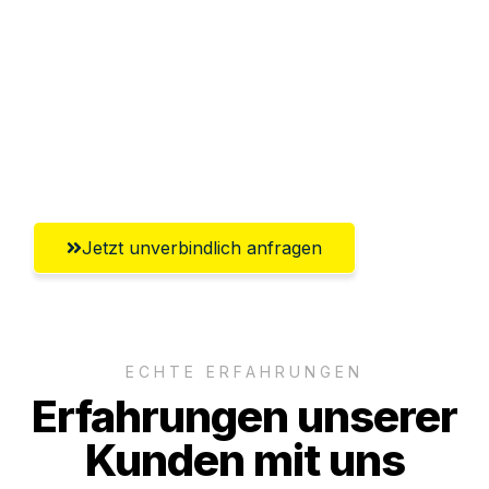
Abwicklung innerhalb von 24 Stunden
Versichert bis zu 7.500€
Ggf. komplette Zollabwicklung inklusive
Umfassender Kundensupport aus
Klagenfurt
Jetzt unverbindlich anfragen
ECHTE ERFAHRUNGEN
Erfahrungen unserer
Kunden mit uns