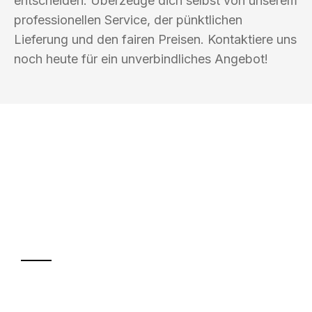
entscheiden. Überzeuge dich selbst von unserem
professionellen Service, der pünktlichen
Lieferung und den fairen Preisen. Kontaktiere uns
noch heute für ein unverbindliches Angebot!
UMZUGSKÖNIG SCHOLZ KLAGENFURT
Ihr Umzug oder
Transport
Sparen Sie bis zu 100€ bei Anfrage