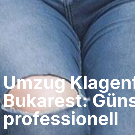
Umzug Klagenf
Bukarest: Güns
professionell​