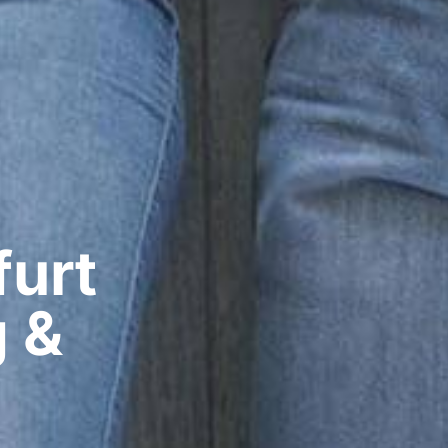
urt​
g &