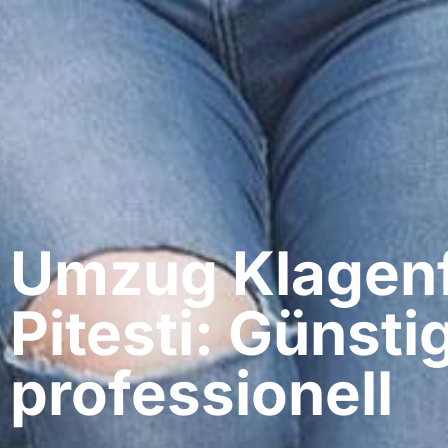
Umzug Klagenf
Pitesti: Günsti
professionell​