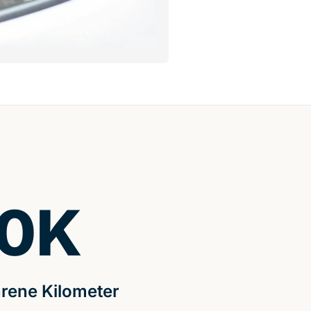
0
K
rene Kilometer