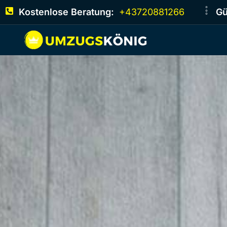
Kostenlose Beratung:
+43720881266
Gü