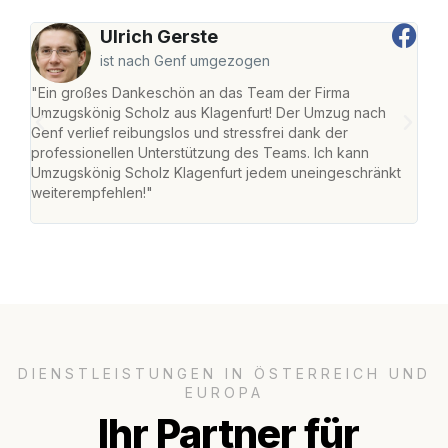
Ulrich Gerste
ist nach Genf umgezogen
"Ein großes Dankeschön an das Team der Firma
"Die
Umzugskönig Scholz aus Klagenfurt! Der Umzug nach
war
Genf verlief reibungslos und stressfrei dank der
Das 
professionellen Unterstützung des Teams. Ich kann
habe
Umzugskönig Scholz Klagenfurt jedem uneingeschränkt
an m
weiterempfehlen!"
groß
DIENSTLEISTUNGEN IN ÖSTERREICH UND
EUROPA
Ihr Partner für