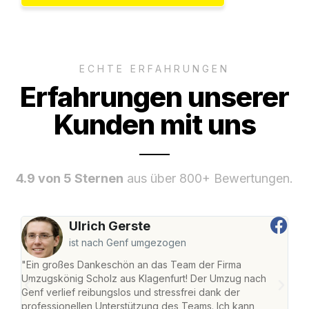
ECHTE ERFAHRUNGEN
Erfahrungen unserer
Kunden mit uns
4.9 von 5 Sternen
aus über 800+ Bewertungen.
Ulrich Gerste
ist nach Genf umgezogen
"Ein großes Dankeschön an das Team der Firma
"Die
Umzugskönig Scholz aus Klagenfurt! Der Umzug nach
war
Genf verlief reibungslos und stressfrei dank der
Das 
professionellen Unterstützung des Teams. Ich kann
habe