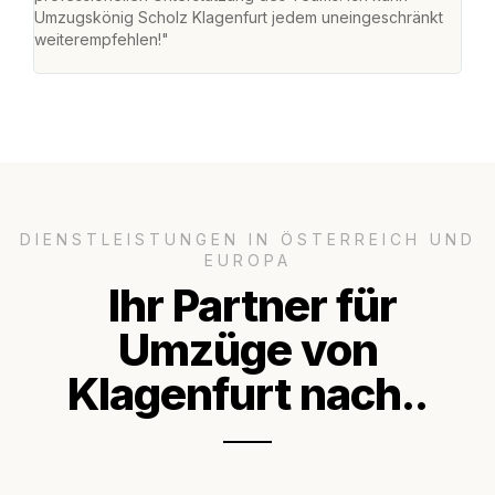
Umzugskönig Scholz Klagenfurt jedem uneingeschränkt
an m
weiterempfehlen!"
groß
DIENSTLEISTUNGEN IN ÖSTERREICH UND
EUROPA
Ihr Partner für
Umzüge von
Klagenfurt nach..