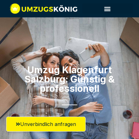
Umzug Klagenfurt​
Salzburg: Günstig &
professionell​
Unverbindlich anfragen