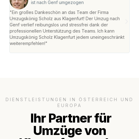
ist nach Genf umgezogen
"Ein großes Dankeschön an das Team der Firma
"Die
Umzugskönig Scholz aus Klagenfurt! Der Umzug nach
war
Genf verlief reibungslos und stressfrei dank der
Das 
professionellen Unterstützung des Teams. Ich kann
habe
Umzugskönig Scholz Klagenfurt jedem uneingeschränkt
an m
weiterempfehlen!"
groß
DIENSTLEISTUNGEN IN ÖSTERREICH UND
EUROPA
Ihr Partner für
Umzüge von