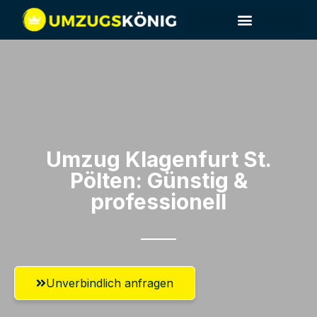
Umzug Klagenfurt​ St.
Pölten: Günstig &
professionell​
Unverbindlich anfragen