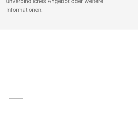
unverbindliches Angebot oder weitere
Informationen.
UMZUGSKÖNIG SCHOLZ KLAGENFURT
Ihr Umzug oder
Transport
Sparen Sie bis zu 100€ bei Anfrage
Abwicklung innerhalb von 24 Stunden
Versichert bis zu 7.500€