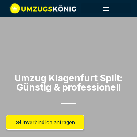
Umzug Klagenfurt​ Split:
Günstig & professionell​
Unverbindlich anfragen