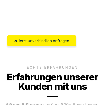
Ggf. komplette Zollabwicklung inklusive
Umfassender Kundensupport aus
Klagenfurt
Jetzt unverbindlich anfragen
ECHTE ERFAHRUNGEN
Erfahrungen unserer
Kunden mit uns
4.9 von 5 Sternen
aus über 800+ Bewertungen.