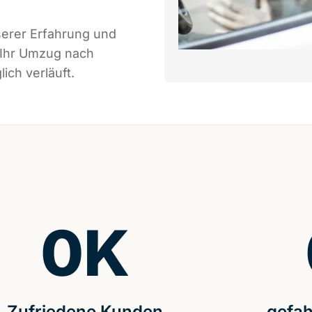
serer Erfahrung und
 Ihr Umzug nach
ich verläuft.
0
K
Zufriedene Kunden
gefah