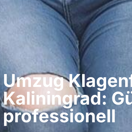
Umzug Klagenf
Kaliningrad: G
professionell​