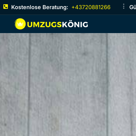
Kostenlose Beratung:
+43720881266
Gü