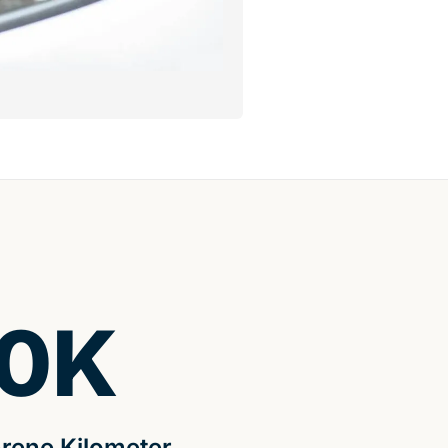
0
K
rene Kilometer