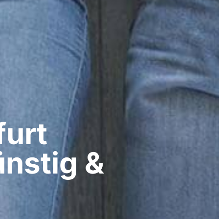
urt​
ünstig &