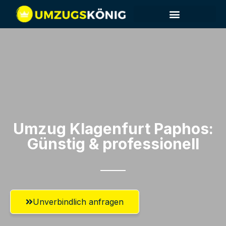
Umzug Klagenfurt​ Paphos:
Günstig & professionell​
Unverbindlich anfragen