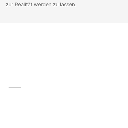
zur Realität werden zu lassen.
UMZUGSKÖNIG SCHOLZ KLAGENFURT
Ihr Umzug oder
Transport
Sparen Sie bis zu 100€ bei Anfrage
Abwicklung innerhalb von 24 Stunden
Versichert bis zu 7.500€