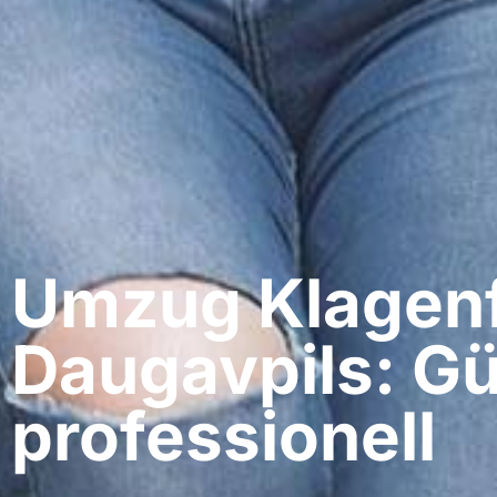
Umzug Klagenf
Daugavpils: Gü
professionell​