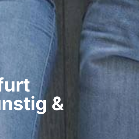
urt​
nstig &