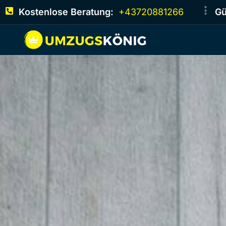
Kostenlose Beratung:
+43720881266
Gü