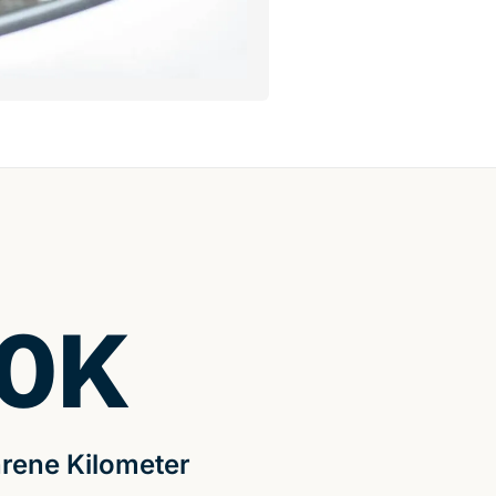
0
K
rene Kilometer