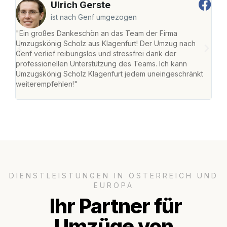
Ulrich Gerste
ist nach Genf umgezogen
"Ein großes Dankeschön an das Team der Firma
"Die
Umzugskönig Scholz aus Klagenfurt! Der Umzug nach
war
Genf verlief reibungslos und stressfrei dank der
Das 
professionellen Unterstützung des Teams. Ich kann
habe
Umzugskönig Scholz Klagenfurt jedem uneingeschränkt
an m
weiterempfehlen!"
groß
DIENSTLEISTUNGEN IN ÖSTERREICH UND
EUROPA
Ihr Partner für
Umzüge von