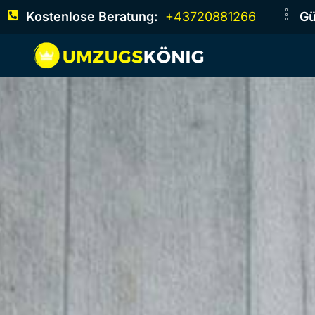
Kostenlose Beratung:
+43720881266
Gü