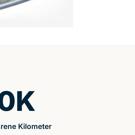
0
K
rene Kilometer