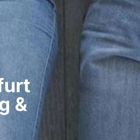
urt​
g &