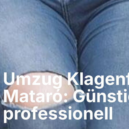
Umzug Klagenf
Mataró: Günsti
professionell​