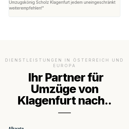
Umzugskönig Scholz Klagenfurt jedem uneingeschränkt
an m
weiterempfehlen!"
groß
DIENSTLEISTUNGEN IN ÖSTERREICH UND
EUROPA
Ihr Partner für
Umzüge von
Klagenfurt nach..
Albacete