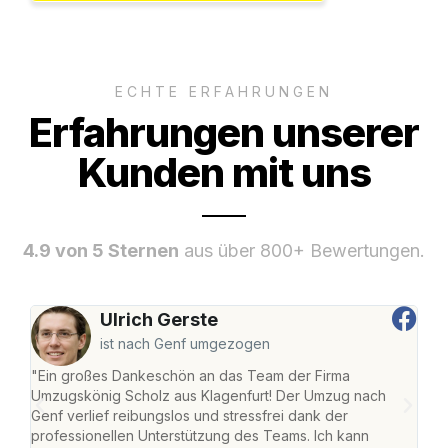
ECHTE ERFAHRUNGEN
Erfahrungen unserer
Kunden mit uns
4.9 von 5 Sternen
aus über 800+ Bewertungen.
Ulrich Gerste
ist nach Genf umgezogen
"Ein großes Dankeschön an das Team der Firma
"Die
Umzugskönig Scholz aus Klagenfurt! Der Umzug nach
war
Genf verlief reibungslos und stressfrei dank der
Das 
professionellen Unterstützung des Teams. Ich kann
habe