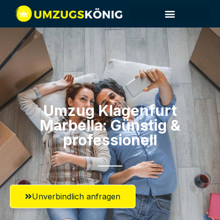
Umzug Klagenfurt​
Marbella: Günstig &
professionell​
Unverbindlich anfragen