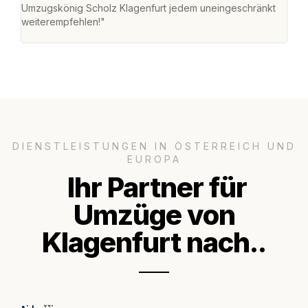
Umzugskönig Scholz Klagenfurt jedem uneingeschränkt
an m
weiterempfehlen!"
groß
DIENSTLEISTUNGEN IN ÖSTERREICH UND
EUROPA
Ihr Partner für
Umzüge von
Klagenfurt nach..