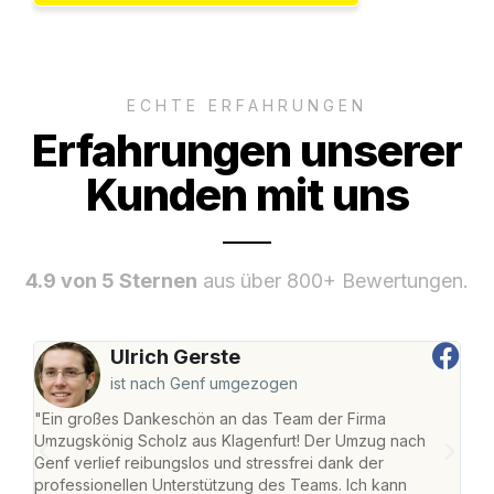
ECHTE ERFAHRUNGEN
Erfahrungen unserer
Kunden mit uns
4.9 von 5 Sternen
aus über 800+ Bewertungen.
Ulrich Gerste
ist nach Genf umgezogen
"Ein großes Dankeschön an das Team der Firma
"Die
Umzugskönig Scholz aus Klagenfurt! Der Umzug nach
war
Genf verlief reibungslos und stressfrei dank der
Das 
professionellen Unterstützung des Teams. Ich kann
habe