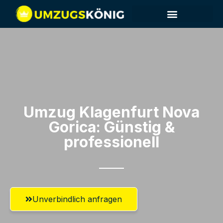
Umzug Klagenfurt​ Nova
Gorica: Günstig &
professionell​
Unverbindlich anfragen