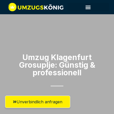
Umzug Klagenfurt​
Grosuplje: Günstig &
professionell​
Unverbindlich anfragen