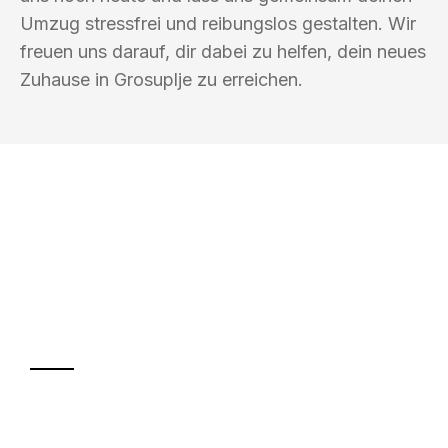
Umzug stressfrei und reibungslos gestalten. Wir
freuen uns darauf, dir dabei zu helfen, dein neues
Zuhause in Grosuplje zu erreichen.
UMZUGSKÖNIG SCHOLZ KLAGENFURT
Ihr Umzug oder
Transport
Sparen Sie bis zu 100€ bei Anfrage
Abwicklung innerhalb von 24 Stunden