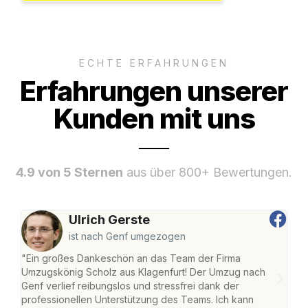
ECHTE ERFAHRUNGEN
Erfahrungen unserer
Kunden mit uns
4.9 von 5 Sternen
aus über 800+ Bewertungen.
Ulrich Gerste
ist nach Genf umgezogen
"Ein großes Dankeschön an das Team der Firma
"Die
Umzugskönig Scholz aus Klagenfurt! Der Umzug nach
war
Genf verlief reibungslos und stressfrei dank der
Das 
professionellen Unterstützung des Teams. Ich kann
habe