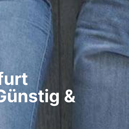
urt​
Günstig &