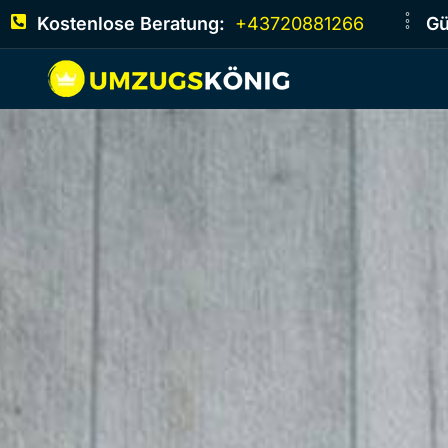
Kostenlose Beratung:
+43720881266
Gü