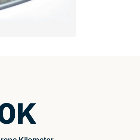
0
K
rene Kilometer