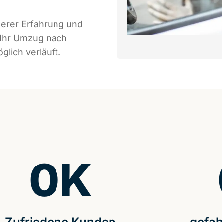
serer Erfahrung und
 Ihr Umzug nach
glich verläuft.
0
K
Zufriedene Kunden
gefah