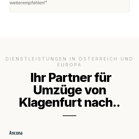
weiterempfehlen!"
groß
DIENSTLEISTUNGEN IN ÖSTERREICH UND
EUROPA
Ihr Partner für
Umzüge von
Klagenfurt nach..
Ancona