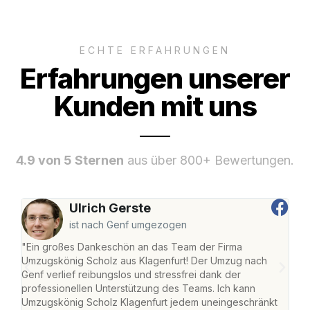
ECHTE ERFAHRUNGEN
Erfahrungen unserer
Kunden mit uns
4.9 von 5 Sternen
aus über 800+ Bewertungen.
Ulrich Gerste
ist nach Genf umgezogen
"Ein großes Dankeschön an das Team der Firma
"Die
Umzugskönig Scholz aus Klagenfurt! Der Umzug nach
war
Genf verlief reibungslos und stressfrei dank der
Das 
professionellen Unterstützung des Teams. Ich kann
habe
Umzugskönig Scholz Klagenfurt jedem uneingeschränkt
an m