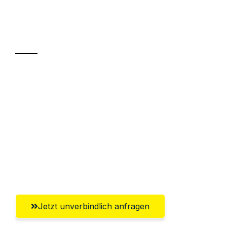
Ihr Umzug oder
Transport
Sparen Sie bis zu 100€ bei Anfrage
Abwicklung innerhalb von 24 Stunden
Versichert bis zu 7.500€
Ggf. komplette Zollabwicklung inklusive
Umfassender Kundensupport aus
Klagenfurt
Jetzt unverbindlich anfragen