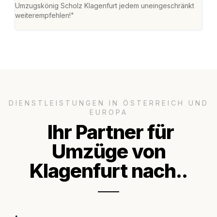
Umzugskönig Scholz Klagenfurt jedem uneingeschränkt
an m
weiterempfehlen!"
groß
DIENSTLEISTUNGEN IN ÖSTERREICH UND
EUROPA
Ihr Partner für
Umzüge von
Klagenfurt nach..