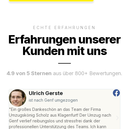
ECHTE ERFAHRUNGEN
Erfahrungen unserer
Kunden mit uns
4.9 von 5 Sternen
aus über 800+ Bewertungen.
Ulrich Gerste
ist nach Genf umgezogen
"Ein großes Dankeschön an das Team der Firma
"Die
Umzugskönig Scholz aus Klagenfurt! Der Umzug nach
war
Genf verlief reibungslos und stressfrei dank der
Das 
professionellen Unterstützung des Teams. Ich kann
habe