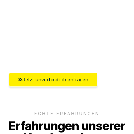
Abwicklung innerhalb von 24 Stunden
Versichert bis zu 7.500€
Ggf. komplette Zollabwicklung inklusive
Umfassender Kundensupport aus
Klagenfurt
Jetzt unverbindlich anfragen
ECHTE ERFAHRUNGEN
Erfahrungen unserer