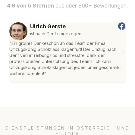
4.9 von 5 Sternen
aus über 800+ Bewertungen.
Ulrich Gerste
ist nach Genf umgezogen
"Ein großes Dankeschön an das Team der Firma
"Die
Umzugskönig Scholz aus Klagenfurt! Der Umzug nach
war
Genf verlief reibungslos und stressfrei dank der
Das 
professionellen Unterstützung des Teams. Ich kann
habe
Umzugskönig Scholz Klagenfurt jedem uneingeschränkt
an m
weiterempfehlen!"
groß
DIENSTLEISTUNGEN IN ÖSTERREICH UND
EUROPA