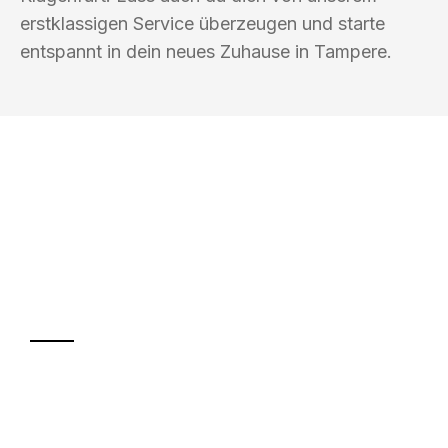
erstklassigen Service überzeugen und starte
entspannt in dein neues Zuhause in Tampere.
UMZUGSKÖNIG SCHOLZ KLAGENFURT
Ihr Umzug oder
Transport
Sparen Sie bis zu 100€ bei Anfrage
Abwicklung innerhalb von 24 Stunden