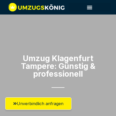
Umzug Klagenfurt​
Tampere: Günstig &
professionell​
Unverbindlich anfragen