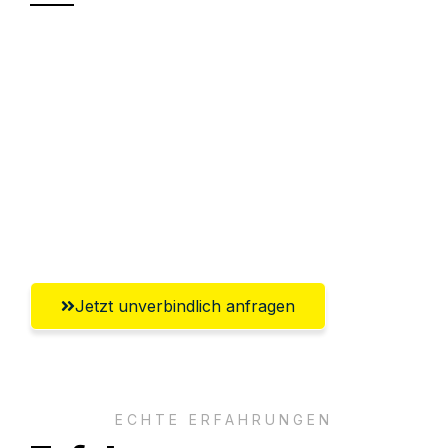
Sparen Sie bis zu 100€ bei Anfrage
Abwicklung innerhalb von 24 Stunden
Versichert bis zu 7.500€
Ggf. komplette Zollabwicklung inklusive
Umfassender Kundensupport aus
Klagenfurt
Jetzt unverbindlich anfragen
ECHTE ERFAHRUNGEN