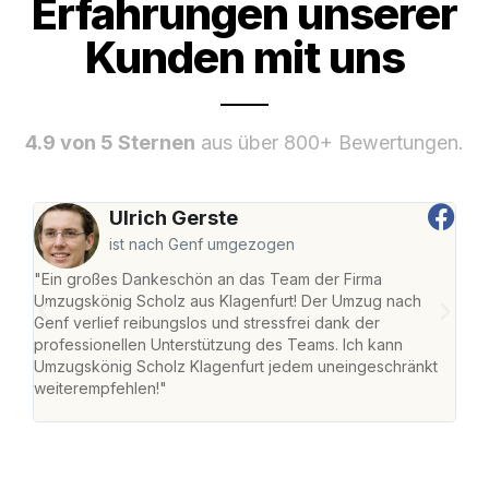
Erfahrungen unserer
Kunden mit uns
4.9 von 5 Sternen
aus über 800+ Bewertungen.
Ulrich Gerste
ist nach Genf umgezogen
"Ein großes Dankeschön an das Team der Firma
"Die
Umzugskönig Scholz aus Klagenfurt! Der Umzug nach
war
Genf verlief reibungslos und stressfrei dank der
Das 
professionellen Unterstützung des Teams. Ich kann
habe
Umzugskönig Scholz Klagenfurt jedem uneingeschränkt
an m
weiterempfehlen!"
groß